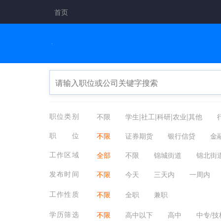
首页
职位类别
不限
学生|社工|科研|农业|其他
广告/美术/设计
教育/培训
医疗/
职位
不限
证券期货
银行信贷
金
金融/银行/证券/保险
交通/物流/仓储
保险业务|保险经纪人
金融保险其他
工作区域
全部
不限
锦城街道
锦北街
编辑/出版/发行
应届生
农林牧渔
龙岗镇
河桥镇
太阳镇
昌化
发布时间
不限
今天
三天内
一周内
工作性质
不限
全职
兼职
学历筛选
不限
高中以下
高中
中专/技