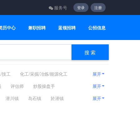
服务号
登录
注册
简历中心
兼职招聘
蓝领招聘
公招信息
搜 索
/技工
化工/采掘/冶炼/能源化工
展开
餐饮/休闲/娱乐/旅游
员
评估师
炒股操盘手
展开
轻工工艺
影视传媒
潜川镇
岛石镇
於潜镇
展开