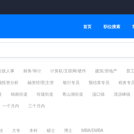
首页
职位搜索
行政人事
财务/审计
计算机/互联网/硬件
建筑/房地产
普工
健康/制药
服务业
市场销售
电商/淘宝/抖音
百货零售
融投资分析
融资经理|主管
银行专员
预结算专员
税务专
家政/安保
机械设备
咨询顾问
电子通讯
翻译法律
相关职位
投资顾问
理财顾问
道
锦南街道
玲珑街道
青山湖街道
湍口镇
清凉峰镇
其他分类
高级管理
镇
天目山镇
板桥镇
太湖源镇
高虹镇
其他
一个月内
三个月内
校
大专
本科
硕士
博士
MBA/EMBA