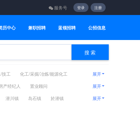
服务号
登录
注册
简历中心
兼职招聘
蓝领招聘
公招信息
搜 索
/技工
化工/采掘/冶炼/能源化工
展开
餐饮/休闲/娱乐/旅游
房产经纪人
置业顾问
展开
轻工工艺
影视传媒
路桥技术/隧道工程
潜川镇
岛石镇
於潜镇
展开
环境工程
造价员