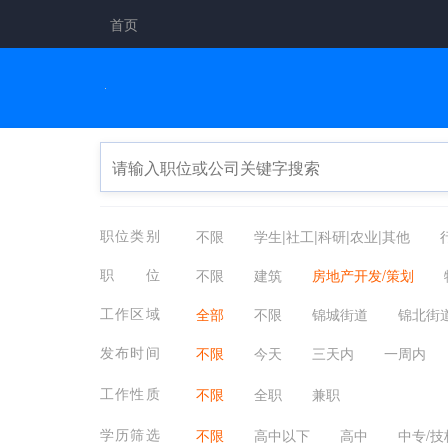
首页
职位类别
不限
学生|社工|科研|农业|其他
广告/美术/设计
教育/培训
医疗/
职位
不限
建筑
房地产开发/策划
金融/银行/证券/保险
交通/物流/仓储
建筑（结构）工程师
注册建筑师
工作区域
全部
不限
锦城街道
锦北街
编辑/出版/发行
应届生
农林牧渔
基建/岩土工程
园林工程/园林技术
龙岗镇
河桥镇
太阳镇
昌化
发布时间
不限
今天
三天内
一周内
工作性质
不限
全职
兼职
学历筛选
不限
高中以下
高中
中专/技