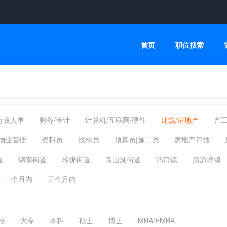
首页
职位搜索
行政人事
财务/审计
计算机/互联网/硬件
建筑/房地产
普工
健康/制药
服务业
市场销售
电商/淘宝/抖音
百货零售
物业管理
资料员
投标员
预算员|施工员
房地产评估
家政/安保
机械设备
咨询顾问
电子通讯
翻译法律
建筑制图
工程监理
管道（水、电）
给排水/供水（电）工程
道
锦南街道
玲珑街道
青山湖街道
湍口镇
清凉峰镇
其他分类
高级管理
安装工
消防检测
安全管理/安全员
测绘/测量
市政工程
镇
天目山镇
板桥镇
太湖源镇
高虹镇
其他
一个月内
三个月内
校
大专
本科
硕士
博士
MBA/EMBA