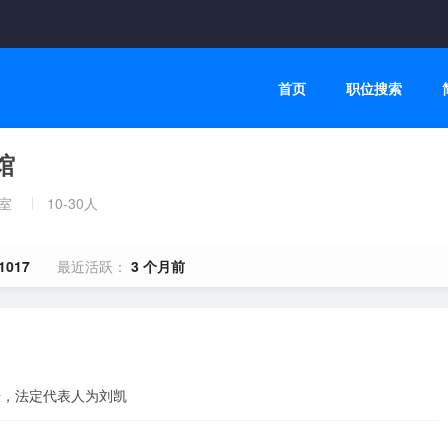
首页
职位搜索
馆
室
10-30人
1017
最近活跃：
3 个月前
号，法定代表人为刘凯