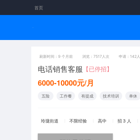
首页
刷新时间：9 个月前
浏览：7517人次
申请：142
电话销售客服
【已停招】
6000-10000元/月
五险
工作餐
有提成
技术培训
单休
玲珑街道
不限经验
高中
招 3 人