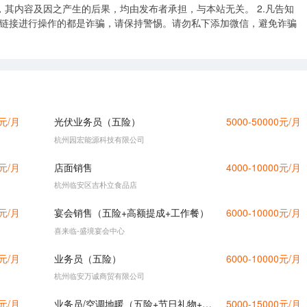
，其内容及因之产生的后果，均由发布者承担，与本站无关。 2.凡告知
击链接进行操作的都是诈骗，请保持警惕。请勿私下添加微信，避免诈骗
0元/月
光伏业务员（五险）
5000-50000元/月
杭州园宏能源科技有限公司
0元/月
店面销售
4000-10000元/月
杭州临安区吉朴立食品店
0元/月
宴会销售（五险+高额提成+工作餐）
6000-10000元/月
喜来临-盛境宴会中心
0元/月
业务员（五险）
6000-10000元/月
杭州临安万诚商贸有限公司
0元/月
业务员/空调地暖（五险+节日礼物+不定期团建+国际旅游奖励+年会）
5000-15000元/月