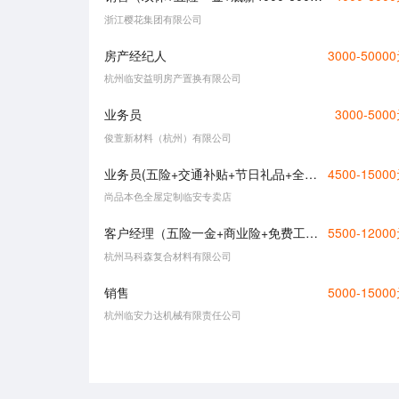
浙江樱花集团有限公司
房产经纪人
3000-5000
杭州临安益明房产置换有限公司
业务员
3000-500
俊萱新材料（杭州）有限公司
业务员(五险+交通补贴+节日礼品+全勤奖）
4500-1500
尚品本色全屋定制临安专卖店
客户经理（五险一金+商业险+免费工作餐+专业培训+员工旅游+节假日福利+年终奖金+定期体检）
5500-1200
杭州马科森复合材料有限公司
销售
5000-1500
杭州临安力达机械有限责任公司