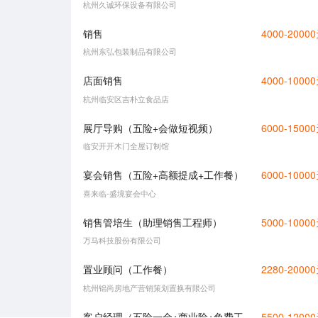
杭州久诚环保设备有限公司
销售
4000-2000
杭州东弘包装制品有限公司
店面销售
4000-1000
杭州临安区吉朴立食品店
展厅导购（五险+会做短视频）
6000-1500
临安开开木门全屋订制馆
宴会销售（五险+高额提成+工作餐）
6000-1000
喜来临-盛境宴会中心
销售管培生（助理销售工程师）
5000-1000
万马科技股份有限公司
置业顾问（工作餐）
2280-2000
杭州锦尚房地产营销策划置换有限公司
客户经理（五险一金+商业险+免费工作餐+专业培训+员工旅游+节假日福利+年终奖金+定期体检）
5500-1200