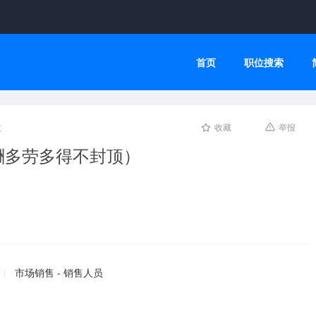
首页
职位搜索
次
收藏
举报
酬多劳多得不封顶）
市场销售 - 销售人员