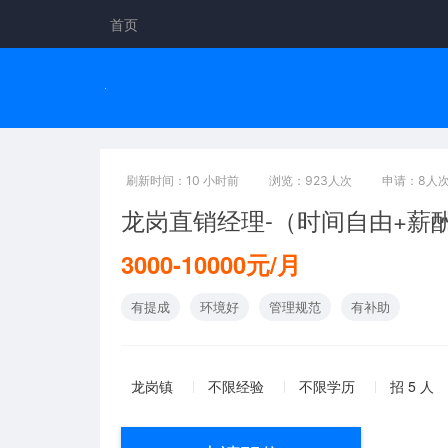
首页
刷新时间：10 小时前
浏览：923人次
申请：8人
龙岗直销经理-（时间自由+薪
3000-10000元/月
有提成
环境好
管理规范
有补助
龙岗镇
不限经验
不限学历
招 5 人