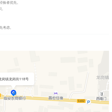
经验者优先。

  

优先考虑。
龙岗镇龙岗街118号