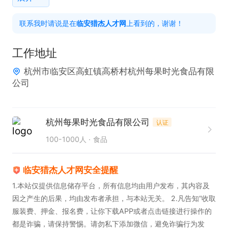
划编制与调整工作。

联系我时请说是在
临安猎杰人才网
上看到的，谢谢！
2、协助库存管理，跟踪物料到货及库存周转情况，
参与定期盘点。

工作地址
3、负责计划相关数据的统计与分析，为计划优化提
杭州市临安区高虹镇高桥村杭州每果时光食品有限
供数据支持。

公司
生产部轮岗

1、深入生产一线，学习食品包装工艺流程、设备操作
杭州每果时光食品有限公司
认证
及现场管理规范。

100-1000人
食品
2、协助生产计划的执行与进度跟踪，及时反馈异常
问题。

临安猎杰人才网安全提醒
3、参与车间5S管理、安全生产检查及设备日常维护
1.本站仅提供信息储存平台，所有信息均由用户发布，其内容及
工作。

因之产生的后果，均由发布者承担，与本站无关。 2.凡告知“收取
4、协助记录生产数据，分析效率与损耗，提出改进
服装费、押金、报名费，让你下载APP或者点击链接进行操作的
建议。

都是诈骗，请保持警惕。请勿私下添加微信，避免诈骗行为发