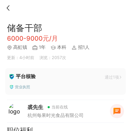
储备干部
6000-9000元/月
高虹镇
1年
本科
招1人
更新：4小时前
浏览：2057次
平台核验
通过1项
营业执照
裘先生
当前在线
杭州每果时光食品有限公司
职位福利