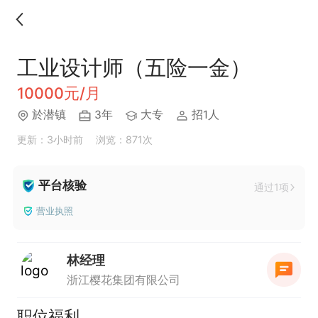
工业设计师（五险一金）
10000元/月
於潜镇
3年
大专
招1人
更新：3小时前
浏览：871次
平台核验
通过1项
营业执照
林经理
浙江樱花集团有限公司
职位福利