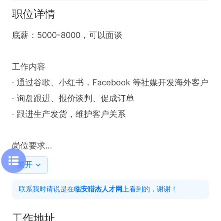
职位详情
底薪：5000-8000，可以面谈

工作内容

· 通过谷歌、小红书，Facebook 等社媒开发海外客户

· 询盘跟进、报价谈判、促成订单

· 跟进生产发货，维护客户关系

岗位要求

· 英语OK，能和客户电话/视频沟通

展开
· 有外贸经验优先，优秀应届生也可

联系我时请说是在
临安猎杰人才网
上看到的，谢谢！
· 有自驱力，责任心强

工作地址