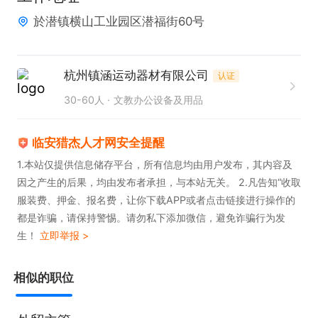
薪资福利

於潜镇横山工业园区潜福街60号
· 高提成、阶梯提成、奖金

· 询盘资源、展会机会、一对一带教

杭州镇涵运动器材有限公司
认证
福利待遇：

30-60人
文教办公设备及用品
· 缴纳社保、节假日福利、生日福利、体检、旅游团
建，提供餐补等
临安猎杰人才网安全提醒
1.本站仅提供信息储存平台，所有信息均由用户发布，其内容及
因之产生的后果，均由发布者承担，与本站无关。 2.凡告知“收取
服装费、押金、报名费，让你下载APP或者点击链接进行操作的
都是诈骗，请保持警惕。请勿私下添加微信，避免诈骗行为发
生！
立即举报 >
相似的职位