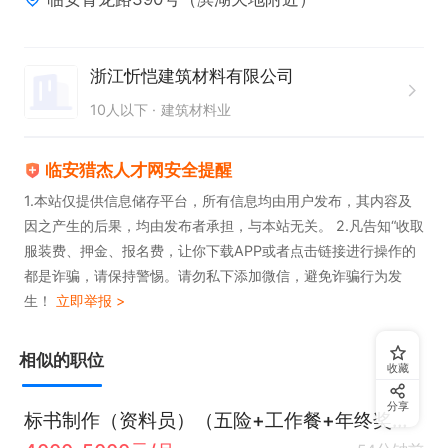
任职要求  

1. 具备建筑行业相关工作经验，熟悉资料员工作流程
及标准。  

浙江忻恺建筑材料有限公司
2. 熟练掌握CAD或其他绘图软件，具备良好的制图能
10人以下
建筑材料业
力。
临安猎杰人才网安全提醒
1.本站仅提供信息储存平台，所有信息均由用户发布，其内容及
因之产生的后果，均由发布者承担，与本站无关。 2.凡告知“收取
服装费、押金、报名费，让你下载APP或者点击链接进行操作的
都是诈骗，请保持警惕。请勿私下添加微信，避免诈骗行为发
生！
立即举报 >
相似的职位
收藏
分享
标书制作（资料员）（五险+工作餐+年终奖等）