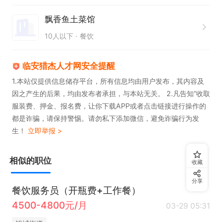
4. 保证服务质量稳定。  

5. 熟悉基本的餐饮服务流程，能快速应对突发情况。  

飘香鱼土菜馆
6. 具备基础的电脑操作能力，能够使用点餐系统。
10人以下
餐饮
临安猎杰人才网安全提醒
1.本站仅提供信息储存平台，所有信息均由用户发布，其内容及
因之产生的后果，均由发布者承担，与本站无关。 2.凡告知“收取
服装费、押金、报名费，让你下载APP或者点击链接进行操作的
都是诈骗，请保持警惕。请勿私下添加微信，避免诈骗行为发
生！
立即举报 >
相似的职位
收藏
分享
餐饮服务员（开瓶费+工作餐）
4500-4800元/月
03-29 05:31