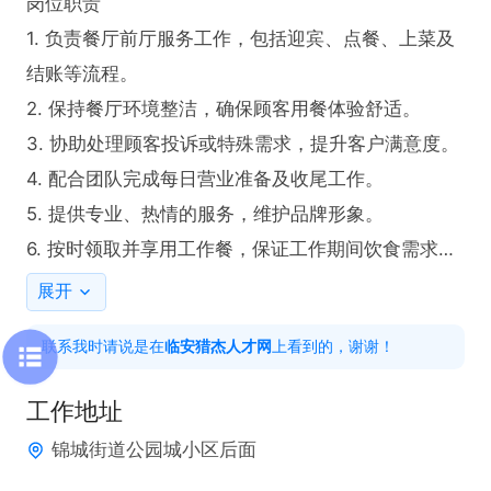
岗位职责  

1. 负责餐厅前厅服务工作，包括迎宾、点餐、上菜及
结账等流程。  

2. 保持餐厅环境整洁，确保顾客用餐体验舒适。  

3. 协助处理顾客投诉或特殊需求，提升客户满意度。  

4. 配合团队完成每日营业准备及收尾工作。  

5. 提供专业、热情的服务，维护品牌形象。  

6. 按时领取并享用工作餐，保证工作期间饮食需求。  

展开
任职要求  

联系我时请说是在
临安猎杰人才网
上看到的，谢谢！
1. 具备良好的沟通能力和客户服务意识，有相关经验
者优先。  

工作地址
2. 持有健康证，确保符合餐饮行业卫生标准。  

锦城街道公园城小区后面
3. 工作态度积极，具备责任心和团队协作精神。  
