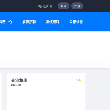
服务号
登录
注册
简历中心
兼职招聘
蓝领招聘
公招信息
企业相册
2
3