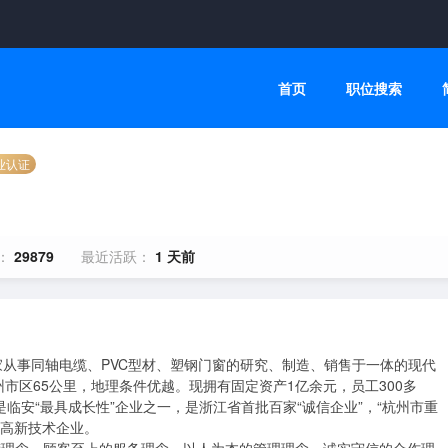
首页
职位搜索
业认证
：
29879
最近活跃：
1 天前
家从事同轴电缆、PVC型材、塑钢门窗的研究、制造、销售于一体的现代
市区65公里，地理条件优越。现拥有固定资产1亿余元，员工300多
临安“最具成长性”企业之一，是浙江省首批百家“诚信企业”，“杭州市重
高新技术企业。
