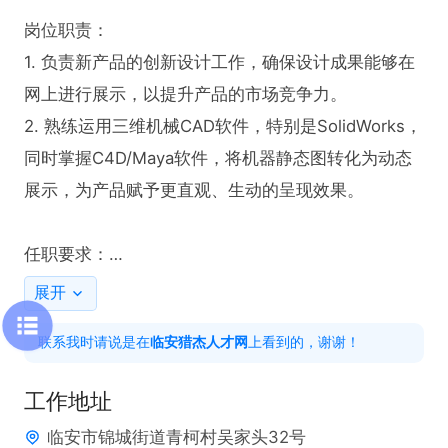
岗位职责：

1. 负责新产品的创新设计工作，确保设计成果能够在
网上进行展示，以提升产品的市场竞争力。

2. 熟练运用三维机械CAD软件，特别是SolidWorks，
同时掌握C4D/Maya软件，将机器静态图转化为动态
展示，为产品赋予更直观、生动的呈现效果。

任职要求：

1. 具备5年以上专业工程师工作经验，在产品设计领
展开
域有深厚的积累。

联系我时请说是在
临安猎杰人才网
上看到的，谢谢！
2. 精通三维机械CAD软件，熟练使用SolidWorks，对
C4D/Maya软件有实操经验，能够独立完成从静态图
工作地址
到动态展示的转化工作。

临安市锦城街道青柯村吴家头32号
3.工作时间：长白班，工作压力小，为您提供舒适的