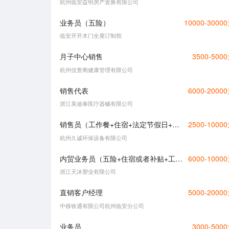
杭州临安益明房产置换有限公司
业务员（五险）
10000-3000
临安开开木门全屋订制馆
月子中心销售
3500-500
杭州佳萱阁健康管理有限公司
销售代表
6000-2000
浙江美迪泰医疗器械有限公司
销售员（工作餐+住宿+法定节假日+五险）
2500-1000
杭州久诚环保设备有限公司
内贸业务员（五险+住宿或者补贴+工作餐+年终奖+节日福利）
6000-1000
浙江天沐塑业有限公司
直销客户经理
5000-2000
中移铁通有限公司杭州临安分公司
业务员
3000-500