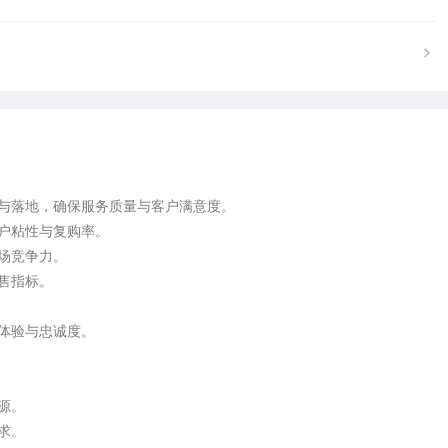
与落地，确保服务质量与客户满意度。  

粘性与复购率。  

竞争力。  

指标。  



验与忠诚度。  

  

  
