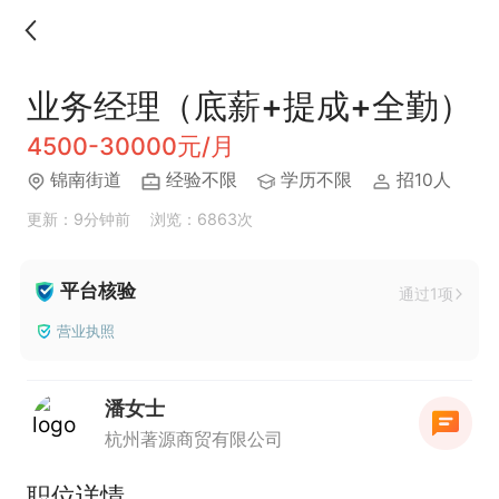
业务经理（底薪+提成+全勤）
4500-30000元/月
锦南街道
经验不限
学历不限
招10人
更新：9分钟前
浏览：6863次
平台核验
通过1项
营业执照
潘女士
杭州著源商贸有限公司
职位详情