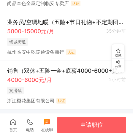
尚品本色全屋定制临安专卖店
认证
业务员/空调地暖（五险+节日礼物+不定期团建+国际旅游奖励+年会）
5000-15000元/月
35分钟前
锦城街道
杭州临安中乾暖通设备商行
认证
收藏
分享
销售（双休+五险一金+底薪4000-6000+提成）
4000-6000元/月
2小时前
於潜镇
浙江樱花集团有限公司
认证
申请职位
首页
电话
在线聊